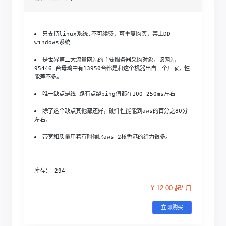
只支持linux系统,不可续费，可重复购买，禁止DD 
windows系统
是世界第二大流量网站的主要服务器采购对象，该网站
95446 台母鸡中有13950台都是和这个机器出自一个厂家，性
能差不多。
唯一缺点是线 路有点绕ping值都在100-250ms左右
除了这个缺点其他都还好，硬件性能能到aws的百分之80分
左右，
带宽和质量用着有时候比aws 2核香港的给力很多。
库存： 294
¥ 12.00 起/ 月
立即购买