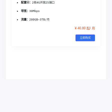
配置④：
2核4G
开放25端口
带宽：
30Mbps
流量：
200GB~3TB/月
¥ 40.80 起/ 月
立即购买