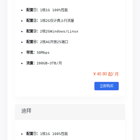
配置①：
1核1G 
100%性能
配置②：
1核2G
仅计费上行流量
配置③：
2核2G
Windows/Linux
配置④：
2核4G
开放25端口
带宽：
30Mbps
流量：
200GB~3TB/月
¥ 40.80 起/ 月
立即购买
迪拜
配置①：
1核1G 
100%性能