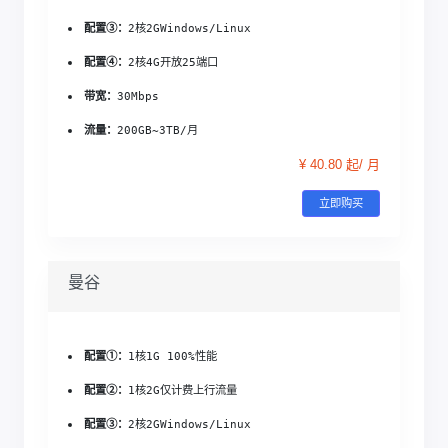
配置③：
2核2G
Windows/Linux
配置④：
2核4G
开放25端口
带宽：
30Mbps
流量：
200GB~3TB/月
¥ 40.80 起/ 月
立即购买
曼谷
配置①：
1核1G 
100%性能
配置②：
1核2G
仅计费上行流量
配置③：
2核2G
Windows/Linux