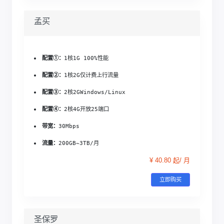
孟买
配置①：
1核1G 
100%性能
配置②：
1核2G
仅计费上行流量
配置③：
2核2G
Windows/Linux
配置④：
2核4G
开放25端口
带宽：
30Mbps
流量：
200GB~3TB/月
¥ 40.80 起/ 月
立即购买
圣保罗