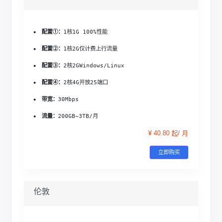
配置①：
1核1G 
100%性能
配置②：
1核2G
仅计费上行流量
配置③：
2核2G
Windows/Linux
配置④：
2核4G
开放25端口
带宽：
30Mbps
流量：
200GB~3TB/月
¥ 40.80 起/ 月
立即购买
伦敦