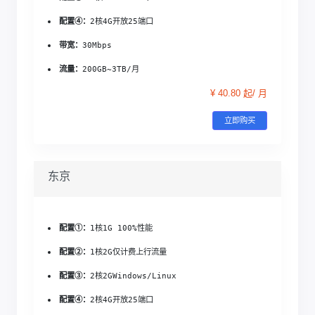
配置④：
2核4G
开放25端口
带宽：
30Mbps
流量：
200GB~3TB/月
¥ 40.80 起/ 月
立即购买
东京
配置①：
1核1G 
100%性能
配置②：
1核2G
仅计费上行流量
配置③：
2核2G
Windows/Linux
配置④：
2核4G
开放25端口