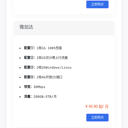
立即购买
雅加达
配置①：
1核1G 
100%性能
配置②：
1核2G
仅计费上行流量
配置③：
2核2G
Windows/Linux
配置④：
2核4G
开放25端口
带宽：
30Mbps
流量：
200GB~3TB/月
¥ 40.80 起/ 月
立即购买