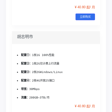
¥ 40.80 起/ 月
立即购买
胡志明市
配置①：
1核1G 
100%性能
配置②：
1核2G
仅计费上行流量
配置③：
2核2G
Windows/Linux
配置④：
2核4G
开放25端口
带宽：
30Mbps
流量：
200GB~3TB/月
¥ 40.80 起/ 月